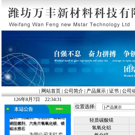
|
网站首页
|
公司简介
|
产品展示
|
证书
|
公司
友情提示：
CPE专 用轻
126年8月7日 22:34:31
质
活性氧化镁 改性氧化镁阻燃
位置选择:
剂、活性氢氧化铝、无机复合阻
燃剂、消烟剂、导热剂、
氢氧化
轻质碳酸镁
镁阻燃剂、六角片氢氧化镁、镁
铝水滑石
氢氧化铝
————为我公司主打产