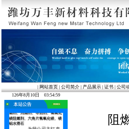
|
网站首页
|
公司简介
|
产品展示
|
证书
|
公司
友情提示：
CPE专 用轻
126年8月10日 03:54:59
质
活性氧化镁 改性氧化镁阻燃
剂、活性氢氧化铝、无机复合阻
燃剂、消烟剂、导热剂、
氢氧化
镁阻燃剂、六角片氢氧化镁、镁
阻
铝水滑石
————为我公司主打产