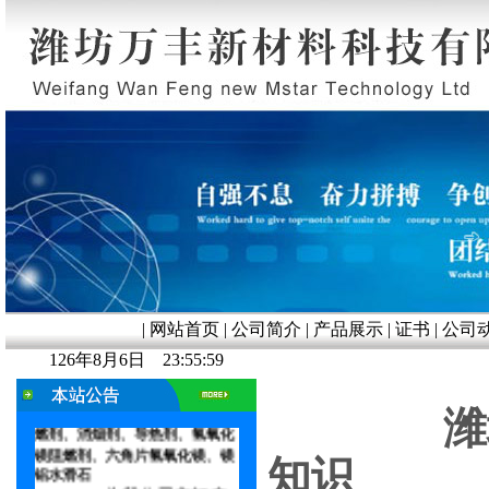
|
网站首页
|
公司简介
|
产品展示
|
证书
|
公司
126年8月6日 23:56:00
友情提示：
CPE专 用轻
质
活性氧化镁 改性氧化镁阻燃
剂、活性氢氧化铝、无机复合阻
潍
燃剂、消烟剂、导热剂、
氢氧化
镁阻燃剂、六角片氢氧化镁、镁
知识
铝水滑石
————为我公司主打产