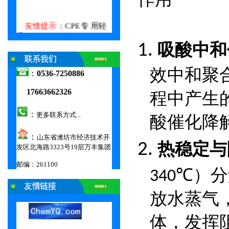
友情提示：
CPE专 用轻
质
活性氧化镁 改性氧化镁阻燃
剂、活性氢氧化铝、无机复合阻
吸酸中和
1.
0000
燃剂、消烟剂、导热剂、
氢氧化
镁阻燃剂、六角片氢氧化镁、镁
铝水滑石
效中和聚
：
0536-7250886
————为我公司主打产
品，欢迎订购！
17663662326
程中产生
：
更多联系方式...
酸催化降
：
山东省潍坊市经济技术开
热稳定与
2.
发区北海路3323号19层万丰集团
邮编：261100
）分
340℃
00000000000000000000000000000000000
放水蒸气
体，发挥