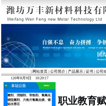
|
网站首页
|
公司简介
|
产品展示
|
证书
|
公司
126年8月9日 10:20:18
友情提示：
CPE专 用轻
质
活性氧化镁 改性氧化镁阻燃
剂、活性氢氧化铝、无机复合阻
燃剂、消烟剂、导热剂、
氢氧化
职业教育
镁阻燃剂、六角片氢氧化镁、镁
铝水滑石